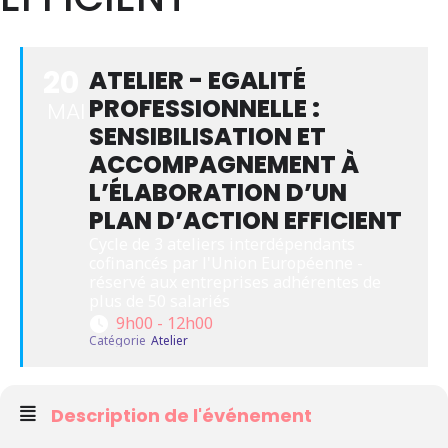
20
ATELIER - EGALITÉ
PROFESSIONNELLE :
MAI
SENSIBILISATION ET
ACCOMPAGNEMENT À
L’ÉLABORATION D’UN
PLAN D’ACTION EFFICIENT
Cycle de 3 ateliers interdépendants 
cofinancés par l'Union Européenne - 
réservé aux entreprises adhérentes de 
plus de 50 salariés
9h00 - 12h00
Catégorie
Atelier
Description de l'événement