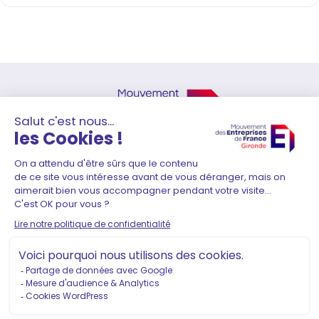
41 Rue Durieu de Maisonneuve
33000 Bordeaux
05 56 01 51 80
–
contact@medef-gironde.fr
Adhérer
Contact
Mentions légales
Politique de confidentialité