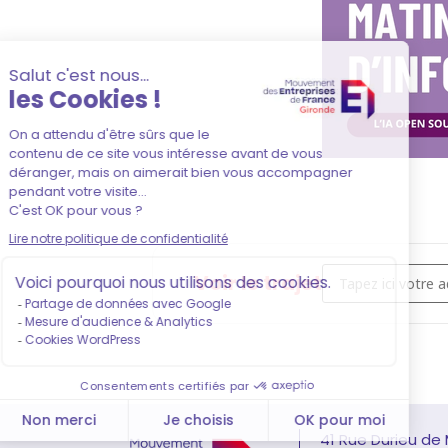
Address - Matinée d
Voir le trajet
41 Rue Durieu de