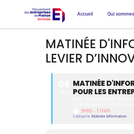
Accueil
Qui sommes
MATINÉE D'INF
LEVIER D’INNO
06
MATINÉE D'INFO
POUR LES ENTRE
NOV
Jean-Noël Barthas, Respon
l'Information et Électroniq
9h00 - 11h00
Catégorie
Matinée Information