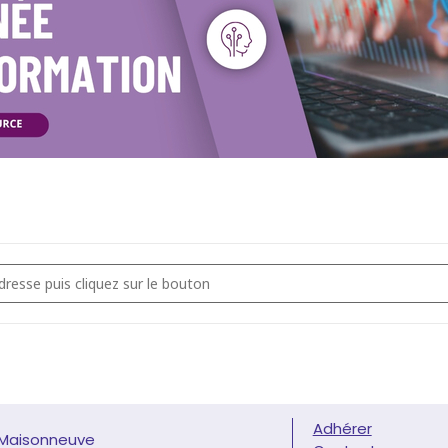
'information - L’IA open source, un levier d’innovation pour les entre
Adhérer
 Maisonneuve