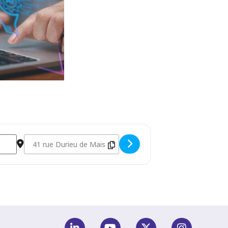
prises [uVxZVi2Yf]
Destination Address - Matinée d'information - L’IA open sour