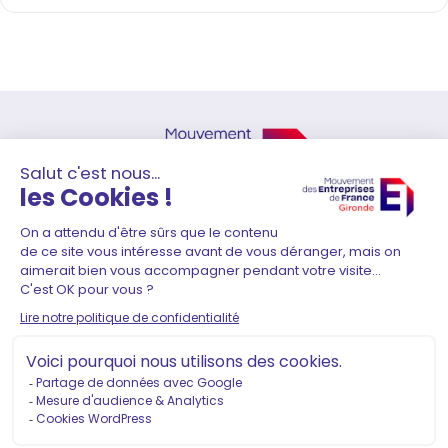
41 Rue Durieu de Maisonneuve
33000 Bordeaux
05 56 01 51 80
–
contact@medef-gironde.fr
Adhérer
Contact
Mentions légales
Politique de confidentialité