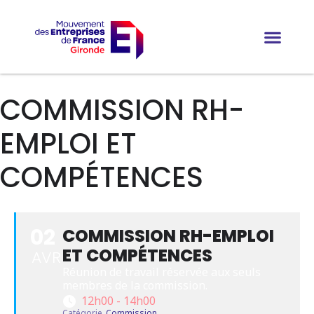
COMMISSION RH-
EMPLOI ET
COMPÉTENCES
02
COMMISSION RH-EMPLOI
ET COMPÉTENCES
AVR
Réunion de travail réservée aux seuls 
membres de la commission.
12h00 - 14h00
Catégorie
Commission