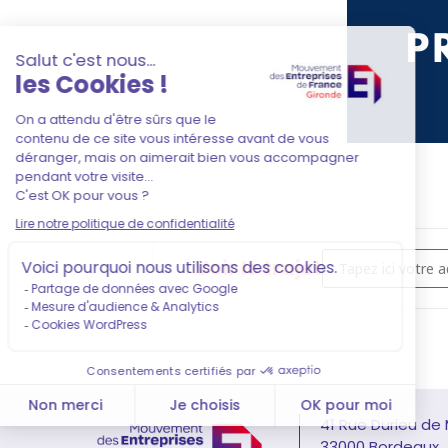
Address - CONSEIL
Voir le trajet
41 Rue Durieu de
33000 Bordeaux