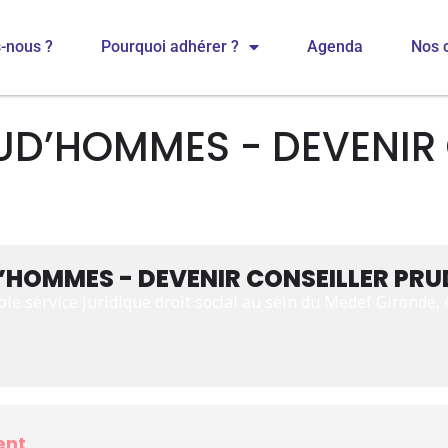
-nous ?
Pourquoi adhérer ?
Agenda
Nos 
UD’HOMMES - DEVENIR
D’HOMMES - DEVENIR CONSEILLER PR
 service juridique droit social au sein du Medef Gironde,
ent