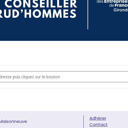
 DE PRUD’HOMMES - Devenir Conseiller Prud’hommes [QQIjR4H9W]
Adhérer
 Maisonneuve
Contact