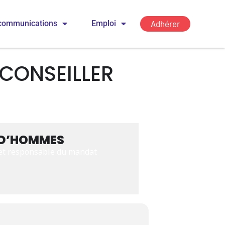
Adhérer
communications
Emploi
 CONSEILLER
UD’HOMMES
 et responsable du mandat 