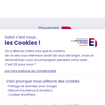
41 Rue Durieu de Maisonneuve
33000 Bordeaux
05 56 01 51 80
–
contact@medef-gironde.fr
Adhérer
Contact
Mentions légales
Politique de confidentialité