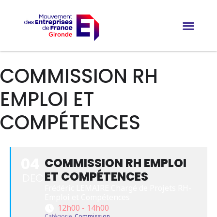
COMMISSION RH
EMPLOI ET
COMPÉTENCES
04
COMMISSION RH EMPLOI
ET COMPÉTENCES
DEC
Frédéric LEMAIRE Chargé de Projets RH-
Emploi et Compétences
12h00 - 14h00
Catégorie
Commission