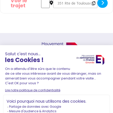
Voir le
trajet
41 Rue Durieu de Maisonneuve
33000 Bordeaux
05 56 01 51 80
–
contact@medef-gironde.fr
Adhérer
Contact
Mentions légales
Politique de confidentialité