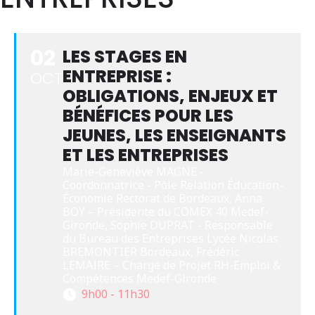
02
LES STAGES EN
ENTREPRISE :
OCT
OBLIGATIONS, ENJEUX ET
BÉNÉFICES POUR LES
JEUNES, LES ENSEIGNANTS
ET LES ENTREPRISES
Marie-Geneviève MAGNE - 
Coordonnatrice - Pôle Relation Éducation-
Économie Rectorat de Bordeaux, Anna 
BOY – Présidente du COMEX 40 Medef-
Gironde, Sophie DUPRAT - Responsable 
du Bureau des Entreprises Lycée Nicolas 
BREMONTIER Bordeaux, Frédéric 
LEMAIRE – Chargé de Projet RH-Emploi & 
Compétences Medef-Gironde 
9h00 - 11h30