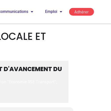
Adhérer
communications
Emploi
LOCALE ET
INT D'AVANCEMENT DU
sion "Economie RSE Transport", 