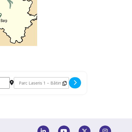
25 [a1eITUScG]
Destination Address - MATINEE D'INFORMATION - Fiscalité l