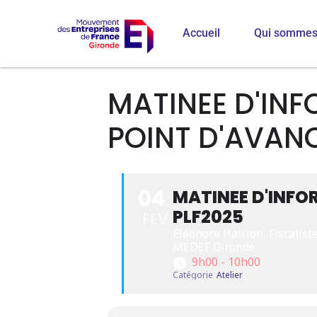
Accueil
Qui sommes
MATINEE D'INF
POINT D'AVAN
04
MATINEE D'INFO
PLF2025
FEV
Eléonore Hairion, Fiscalis
MEDEF Gironde.
9h00 - 10h00
Catégorie
Atelier