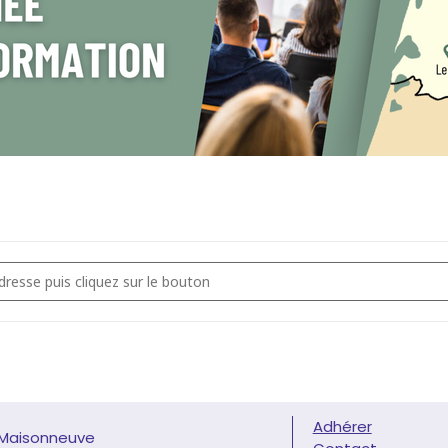
 D'INFORMATION - Fiscalité locale et point d'avancement du PLF20
Adhérer
 Maisonneuve