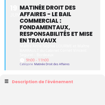
19
MATINÉE DROIT DES
AFFAIRES - LE BAIL
JUN
COMMERCIAL :
FONDAMENTAUX,
RESPONSABILITÉS ET MISE
EN TRAVAUX
Maître Anne-Sophie LOURME et Maître 
BARRAULT du Cabinet Cornet Vincent 
Segurel - Bordeaux
9h00 - 11h00
Catégorie
Matinée Droit des Affaires
Description de l'événement