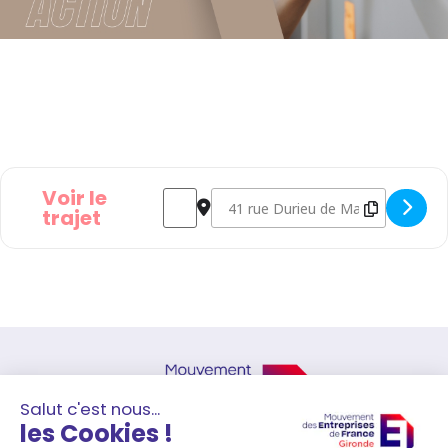
Voir le
Address - Prév-action - Initier et piloter s
Destination Address - Prév-action - 
trajet