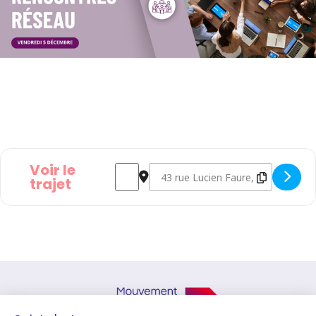
Voir le
Address - Rencontres réseau [J2dlcTtid]
Destination Address - Rencontres r
trajet