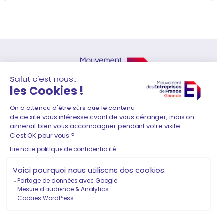
41 Rue Durieu de Maisonneuve
33000 Bordeaux
05 56 01 51 80
–
contact@medef-gironde.fr
Adhérer
Contact
Mentions légales
Politique de confidentialité