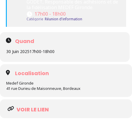
GODET, Responsable des adhésions et de 
la fidélisation MEDEF Gironde.
17h00 - 18h00
Catégorie
Réunion d'information
Quand
30 Juin 2025
17h00
-
18h00
Localisation
Medef Gironde
41 rue Durieu de Maisonneuve, Bordeaux
VOIR LE LIEN